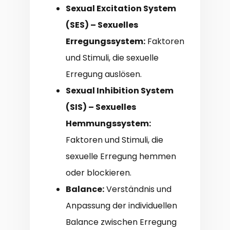
Sexual Excitation System
(SES) – Sexuelles
Erregungssystem:
Faktoren
und Stimuli, die sexuelle
Erregung auslösen.
Sexual Inhibition System
(SIS) – Sexuelles
Hemmungssystem:
Faktoren und Stimuli, die
sexuelle Erregung hemmen
oder blockieren.
Balance:
Verständnis und
Anpassung der individuellen
Balance zwischen Erregung