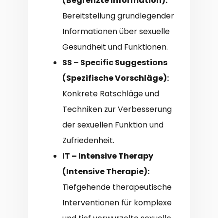
(Begrenzte Information):
Bereitstellung grundlegender
Informationen über sexuelle
Gesundheit und Funktionen.
SS – Specific Suggestions
(Spezifische Vorschläge):
Konkrete Ratschläge und
Techniken zur Verbesserung
der sexuellen Funktion und
Zufriedenheit.
IT – Intensive Therapy
(Intensive Therapie):
Tiefgehende therapeutische
Interventionen für komplexe